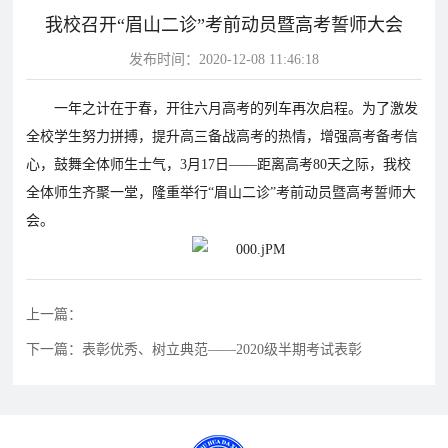
我校召开“眉山二诊”考前动员暨高考誓师大会
片
发布时间：2020-12-08 11:46:18
校
学
华
教
华
园
生
达
师
一年之计在于春，开往六月高考的列车再次启程。为了激发
达
风
天
故
风
全校学生努力拼搏，提升高三备战高考的热情，增强高考备考信
采
地
事
采
心，鼓舞全体师生士气，3月17日——距离高考80天之际，我校
影
全体师生齐聚一堂，隆重举行“眉山二诊”考前动员暨高考誓师大
视
会。
华
教
学
达
学
校
影
影
上一篇：
视
视
动
下一篇：表彰优秀、树立典范——2020级半期考试表彰
态
学
学
教
校
校