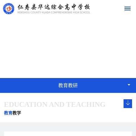
首
教育教研
页
EDUCATION
学
校
概
教育教研
况
EDUCATION AND TEACHING
学
校
发
学
学
华
校
长
展
校
校
教育
教学
达
概
致
历
文
荣
况
辞
程
化
誉
名