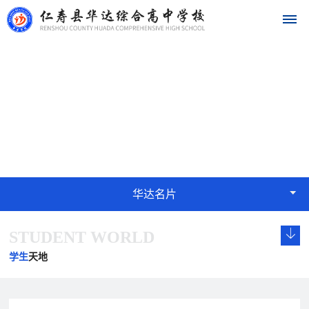
首
华达名片
页
STYLE
学
校
概
华达名片
况
STUDENT WORLD
学
校
发
学
学
华
校
长
展
校
校
学生
天地
达
概
致
历
文
荣
况
辞
程
化
誉
名