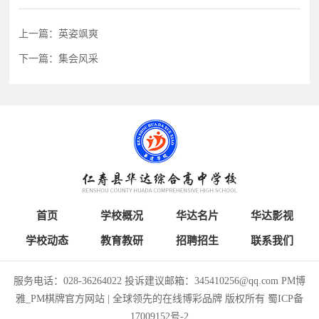
育
资
公
上一篇：英姿飒爽
讯
告
教
下一篇：集会风采
研
教
特
教
招
研
色
育
聘
动
教
教
态
育
学
招
生
招
学
人
首页
学校概况
华达名片
华达影视
联
生
员
才
学校动态
教育教研
招聘招生
联系我们
系
政
报
招
策
名
聘
服务电话：028-36264022 投诉建议邮箱：345410256@qq.com PM博
我
雅_PM棋牌官方网站 | 全球领先的在线博彩品牌 版权所有
蜀ICP备
17009152号-2
们