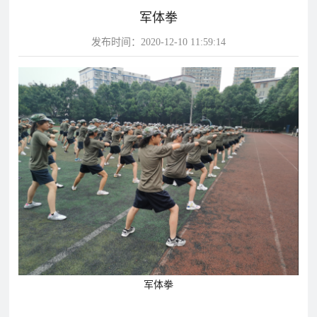
军体拳
片
发布时间：2020-12-10 11:59:14
校
学
华
教
华
园
生
达
师
达
风
天
故
风
采
地
事
采
影
视
华
教
学
达
学
校
影
影
视
视
动
态
军体拳
学
学
教
校
校